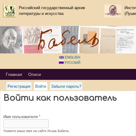
Перейти к основному
Российский государственный архив
Инсти
литературы и искусства
содержанию
(Пушк
ENGLISH
РУССКИЙ
Primary_tsvetaeva for Isaak Babel
Главная
Описи
Регистрация
Войти
(активная вкладка)
Забыли пароль?
Войти как пользователь
Имя пользователя
*
Укажите ваше имя на сайте Исаак Бабель.