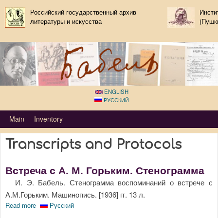
Skip to main content
Российский государственный архив
Инсти
литературы и искусства
(Пушк
ENGLISH
РУССКИЙ
Primary_tsvetaeva for Isaak Babel
Main
Inventory
Transcripts and Protocols
Встреча с А. М. Горьким. Стенограмма
И. Э. Бабель. Стенограмма воспоминаний о встрече с
А.М.Горьким. Машинопись. [1936] гг. 13 л.
Read more
about Встреча с А. М. Горьким. Стенограмма
Русский