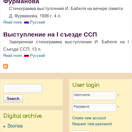
Фурманова
Стенограмма выступления И. Бабеля на вечере памяти
Д. Фурманова. 1936 г. 4 л.
Read more
about Выступление на вечере памяти Д. Фурманова
Русский
Выступление на I съезде ССП
Заверенная стенограмма выступления И. Бабеля на I
Съезде ССП. 13 л.
Read more
about Выступление на I съезде ССП
Русский
User login
Search
Search form
Username
*
Password
*
Digital archive
Create new account
Request new password
Stories